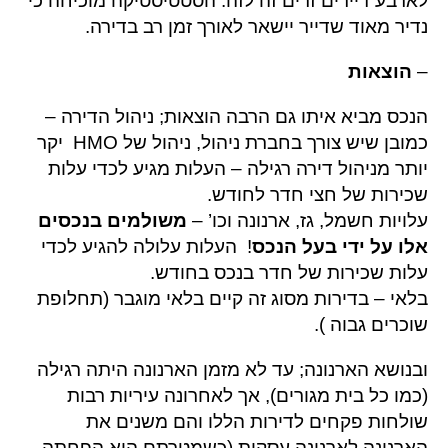
לארבע דיירים זרים זה לזה. הסטטיסטיקה מוכיחה כי
נדיר מאוד שדייר יישאר לאורך זמן רב בדירה.
–
הוצאות
הנכס מביא איתו גם הרבה הוצאות; ניהול הדירה –
כמובן שיש צורך בחברת ניהול, ניהול של HMO יקר
יותר מניהול דירה רגילה – העלות מגיע לכדי עלות
שכירות של חצי חדר לחודש.
עלויות חשמל, גז, ארנונה וכו’ –
משולמים בנכסים
אלו על ידי בעל הנכס
! העלות עלולה להגיע לכדי
עלות שכירות של חדר בנכס בחודש.
בלאי – בדירות מסוג זה קיים בלאי מוגבר (תחלופת
שוכרים גבוה ).
ובנושא הארנונה; עד לא מזמן הארנונה היתה רגילה
(כמו כל בית מגורים), אך לאחרונה עיריות רבות
שולחות פקחים לדירות הללו והם משנים את
הארנונה לארנונה עסקית (כשמטרתם היא הפחתה