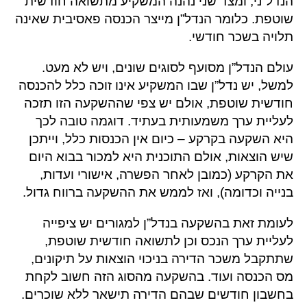
הנדל”ני, ומצד שני נהנה המשקיע מתשואה חודשית
שוטפת. כלומר הנדל”ן מייצר הכנסה פאסיבית שאינה
תלויה בשכר חודשי.
עולם הנדל”ן מסועף לסוגים שונים, ויש לא מעט.
למשל, יש נדל”ן שבו המשקיע אינו זוכה כלל להכנסה
חודשית שוטפת, אולם יש צפי שההשקעה הזו תזכה
לעליית ערך משמעותית בעתיד. דוגמה טובה לכך
היא השקעה בקרקע – כיום אין הכנסות כלל, וייתכן
שיש הוצאות, אולם התוכנית היא למכור בבוא היום
את הקרקע (כמובן לאחר הפשרה, אישורי ועדות,
בנייה וכדומה), ואז לממש את ההשקעה ברווח גדול.
לעומת זאת בהשקעה בנדל”ן למגורים יש ציפייה
לעליית ערך הנכס וכן לתשואה חודשית שוטפת,
שתתקבל משכר הדירה בניכוי הוצאות על תיקונים,
מס הכנסה ועוד. בהשקעה מהסוג הזה חשוב לקחת
בחשבון חודשים שבהם הדירה תישאר ללא שוכרים.