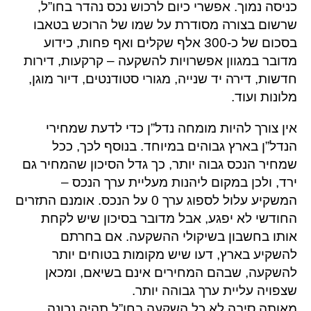
כניסה נמוך. אפשרי כיום לרכוש נכס נהדר בחו”ל,
שרשום בצורה מסודרת על שמו של הרוכש בטאבו
בסכום של כ-300 אלף שקלים ואף פחות, כידוע
מדובר במגוון אפשרויות להשקעה – קרקעות, דירות
חדשות, דירה יד שנייה, מגורי סטודנטים, דיור מוגן,
מלונות ועוד.
אין צורך להיות מומחה נדל”ן כדי לדעת שמחירי
הנדל”ן בארץ גבוהים במיוחד. בנוסף לכך, ככל
שמחיר הנכס גבוה יותר, כך גדל הסיכון שהמחיר גם
ירד, ולכן במקום ליהנות מעליית ערך הנכס –
המשקיע עלול לספוג ערך 0 על הנכס. אומנם התזרים
החודשי לא יפגע, אבל מדובר בסיכון שיש לקחת
אותו בחשבון בשיקולי ההשקעה. אם בחרתם
להשקיע בארץ, דעו שיש מקומות בטוחים יותר
להשקעה, שבהם המחירים אינם בשיאם, ומכאן
שצפויה עליית ערך גבוהה יותר.
מאותה סיבה לא כל השקעה בחו”ל תהיה נכונה.