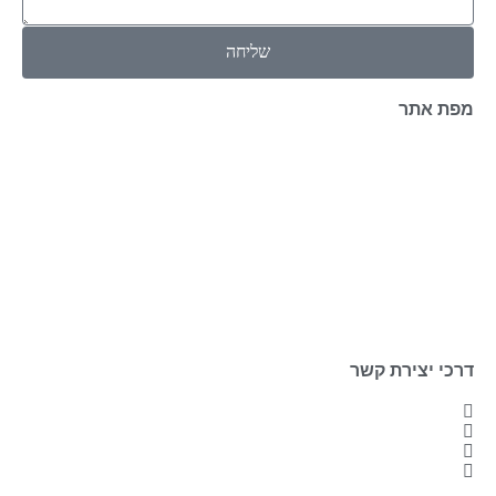
שליחה
מפת אתר
דף הבית
אודות
פרויקטים
בלוג השקעות
שאלות ותשובות
אתרים שימושיים
לקוחות מספרים
צור קשר
הצהרת נגישות
מדיניות פרטיות
דרכי יצירת קשר
050-3663588
info@t-ofir.co.il
עקבו אחרינו
דרך השדות 53, כפר הרא"ה