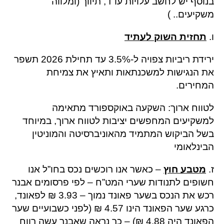
בנוסף יש לחשב עלויות עו”ד, תיווך (ומלווה
משקיעים.. )
ו.
תחזית השוק לעתיד
ירידת ריביות צפויה ל-3.5% עד תחילת 2026 תשפר
את הנגישות למשכנתאות ותאיץ את צמיחת
המחירים.
לטווח ארוך: השקעה באוקספורד מתאימה
למשקיעים המחפשים יציבות לטווח ארוך, במיוחד
בשל הביקוש המתמיד מהאוניברסיטה והמוניטין
הבינלאומי
ז.
מטבע חוץ
– כאשר אנו רוכשים נכס בחו”ל אנו
חשופים לתנודות שערי המט”ח – לפי פרסומים אבנר
רכש את הנכס בשער פאונד נמוך – 3.93 ₪ לפאונד,
כרגע שער הפאונד הינו 4.57 ₪ (לפני כשבועיים שער
הפאונד היה 4.88 ₪) – כך נראה שאבנר עשה רווח