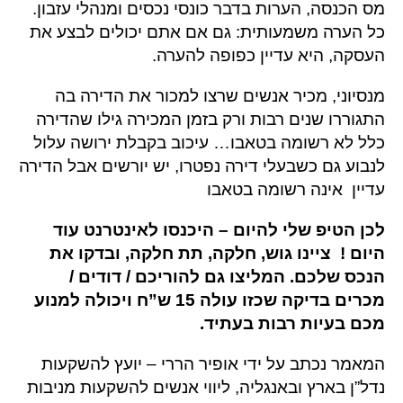
מס הכנסה, הערות בדבר כונסי נכסים ומנהלי עזבון.
כל הערה משמעותית: גם אם אתם יכולים לבצע את
העסקה, היא עדיין כפופה להערה.
מנסיוני, מכיר אנשים שרצו למכור את הדירה בה
התגוררו שנים רבות ורק בזמן המכירה גילו שהדירה
כלל לא רשומה בטאבו… עיכוב בקבלת ירושה עלול
לנבוע גם כשבעלי דירה נפטרו, יש יורשים אבל הדירה
עדיין אינה רשומה בטאבו
לכן הטיפ שלי להיום – היכנסו לאינטרנט עוד
היום ! ציינו גוש, חלקה, תת חלקה, ובדקו את
הנכס שלכם. המליצו גם להוריכם / דודים /
מכרים בדיקה שכזו עולה 15 ש”ח ויכולה למנוע
מכם בעיות רבות בעתיד.
המאמר נכתב על ידי אופיר הררי – יועץ להשקעות
נדל”ן בארץ ובאנגליה, ליווי אנשים להשקעות מניבות